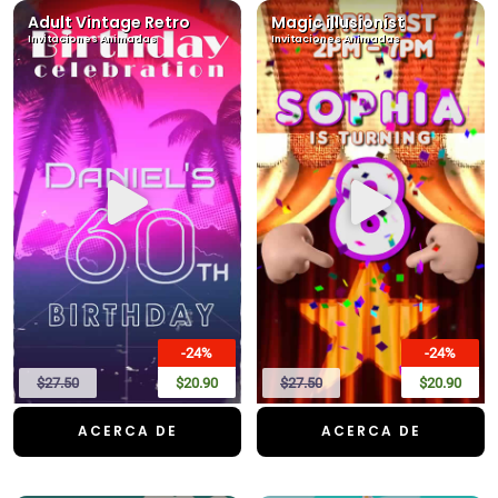
Adult Vintage Retro
Magic illusionist
Invitaciones Animadas
Invitaciones Animadas
-24%
-24%
$27.50
$20.90
$27.50
$20.90
ACERCA DE
ACERCA DE