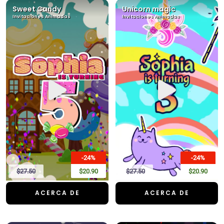
Sweet Candy
Unicorn magic
Invitaciones Animadas
Invitaciones Animadas
-24%
-24%
$27.50
$20.90
$27.50
$20.90
ACERCA DE
ACERCA DE