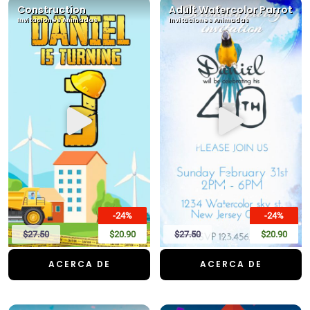
Construction
Adult Watercolor Parrot
Invitaciones Animadas
Invitaciones Animadas
-24%
-24%
$27.50
$20.90
$27.50
$20.90
ACERCA DE
ACERCA DE