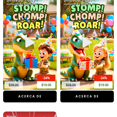
Dinosaur - boy
Dinosaur - girl
Invitaciones Animadas
Invitaciones Animadas
-24%
-24%
$25.00
$19.00
$25.00
$19.00
ACERCA DE
ACERCA DE
Ninja