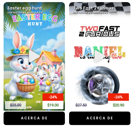
Easter egg hunt
Two Fast 2 Furious
Invitaciones Animadas
Invitaciones Animadas
-24%
-24%
$25.00
$19.00
$27.50
$20.90
ACERCA DE
ACERCA DE