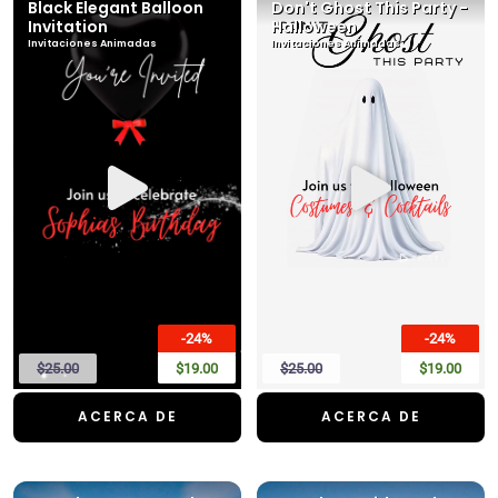
Black Elegant Balloon
Don't Ghost This Party -
Invitation
Halloween
Invitaciones Animadas
Invitaciones Animadas
-24%
-24%
$25.00
$19.00
$25.00
$19.00
ACERCA DE
ACERCA DE