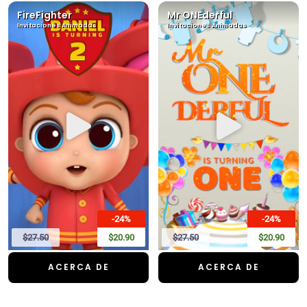
FireFighter
Mr ONEderful
Invitaciones Animadas
Invitaciones Animadas
-24%
-24%
$27.50
$20.90
$27.50
$20.90
ACERCA DE
ACERCA DE