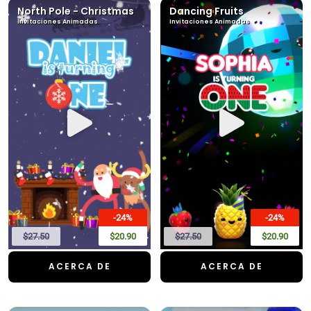
North Pole - Christmas
Dancing Fruits
Invitaciones Animadas
Invitaciones Animadas
-24%
-24%
$27.50
$20.90
$27.50
$20.90
ACERCA DE
ACERCA DE