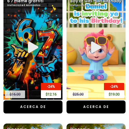
6 7 meme graffiti
Boy or Girl – 1st Birthday
Invitaciones Animadas
Invitaciones Animadas
-24%
-24%
$16.00
$12.16
$25.00
$19.00
ACERCA DE
ACERCA DE