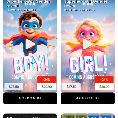
Superhero Boy Gender
Superhero Girl Gender
reveal
reveal
Invitaciones Animadas
Invitaciones Animadas
-24%
-24%
$27.50
$20.90
$27.50
$20.90
ACERCA DE
ACERCA DE