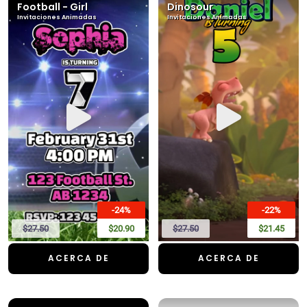
Football - Girl
Dinosour
Invitaciones Animadas
Invitaciones Animadas
-24%
-22%
$27.50
$20.90
$27.50
$21.45
ACERCA DE
ACERCA DE