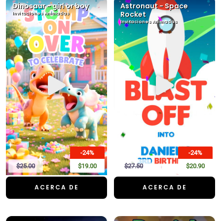
Dinosaur - girl or boy
Astronaut - Space
Rocket
Invitaciones Animadas
Invitaciones Animadas
-24%
-24%
$25.00
$19.00
$27.50
$20.90
ACERCA DE
ACERCA DE